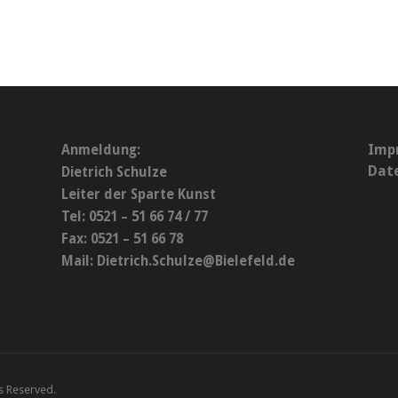
Imp
Anmeldung:
Dat
Dietrich Schulze
Leiter der Sparte Kunst
Tel: 0521 – 51 66 74 / 77
Fax: 0521 – 51 66 78
Mail:
Dietrich.Schulze@Bielefeld.de
ts Reserved.