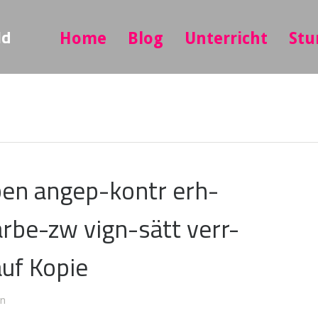
ld
Home
Blog
Unterricht
Stu
en angep-kontr erh-
rbe-zw vign-sätt verr-
auf Kopie
in