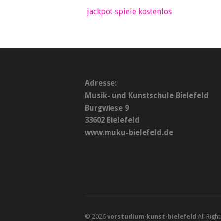
jackpot spiele kostenlos
Adresse:
Musik- und Kunstschule Bielefeld
Burgwiese 9
33602 Bielefeld
www.muku-bielefeld.de
© 2026
vorstudium-kunst-bielefeld
All Righ