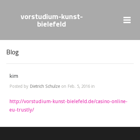
vorstudium-kunst-
bielefeld
Blog
kim
Posted by
Dietrich Schulze
on Feb. 5, 2016 in
http://vorstudium-kunst-bielefeld.de/casino-online-
eu-trustly/