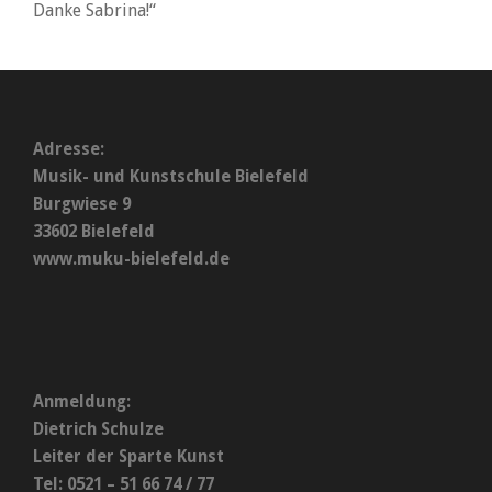
Danke Sabrina!“
Adresse:
Musik- und Kunstschule Bielefeld
Burgwiese 9
33602 Bielefeld
www.muku-bielefeld.de
Anmeldung:
Dietrich Schulze
Leiter der Sparte Kunst
Tel: 0521 – 51 66 74 / 77