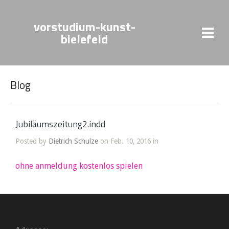
vorstudium-kunst-
bielefeld
Blog
Jubiläumszeitung2.indd
Posted by
Dietrich Schulze
on Feb. 10, 2016 in
ohne anmeldung kostenlos spielen