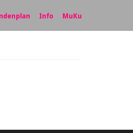
ndenplan
Info
MuKu