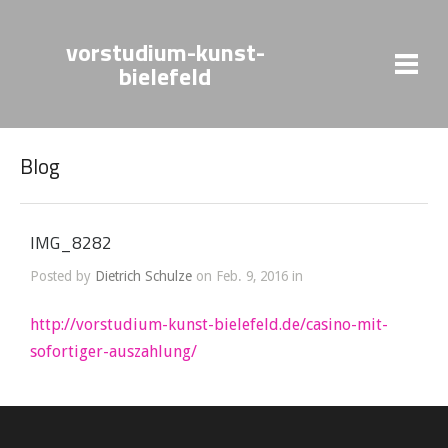
vorstudium-kunst-
bielefeld
Blog
IMG_8282
Posted by
Dietrich Schulze
on Feb. 9, 2016 in
http://vorstudium-kunst-bielefeld.de/casino-mit-
sofortiger-auszahlung/