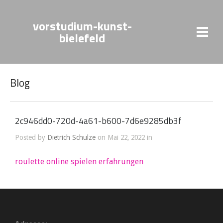
vorstudium-kunst-
bielefeld
Blog
2c946dd0-720d-4a61-b600-7d6e9285db3f
Posted by
Dietrich Schulze
on Mai 22, 2022 in
roulette online spielen erfahrungen