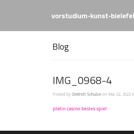
vorstudium-kunst-bielefe
Blog
IMG_0968-4
Posted by
Dietrich Schulze
on Mai 22, 2022 i
platin casino bestes spiel