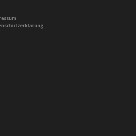
ressum
enschutzerklärung