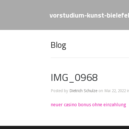
vorstudium-kunst-bielefe
Blog
IMG_0968
Posted by
Dietrich Schulze
on Mai 22, 2022 i
neuer casino bonus ohne einzahlung