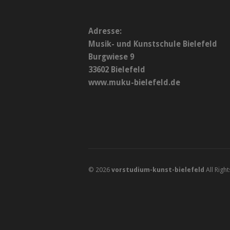
Adresse:
Musik- und Kunstschule Bielefeld
Burgwiese 9
33602 Bielefeld
www.muku-bielefeld.de
© 2026
vorstudium-kunst-bielefeld
All Righ