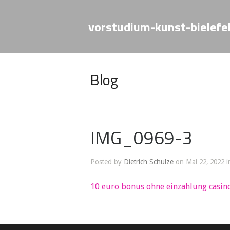
vorstudium-kunst-bielefe
Blog
IMG_0969-3
Posted by
Dietrich Schulze
on Mai 22, 2022 i
10 euro bonus ohne einzahlung casin