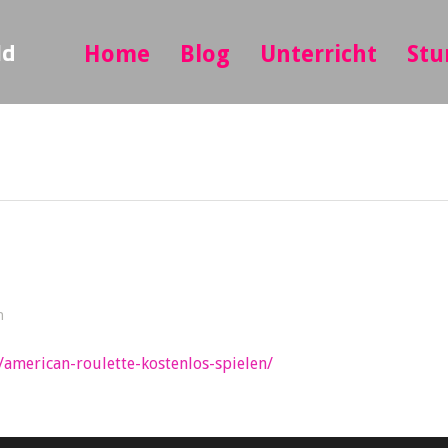
ld
Home
Blog
Unterricht
Stu
n
/american-roulette-kostenlos-spielen/