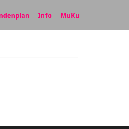
ndenplan
Info
MuKu