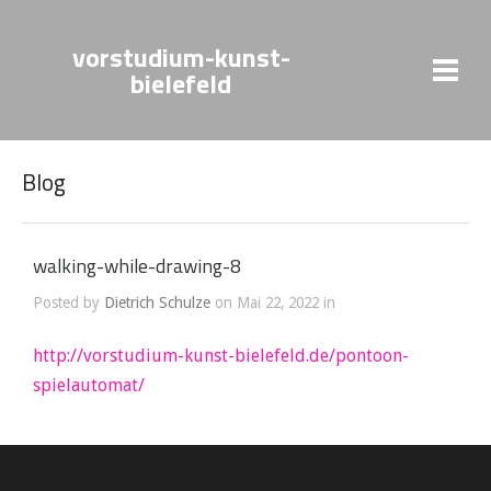
vorstudium-kunst-
bielefeld
Blog
walking-while-drawing-8
Posted by
Dietrich Schulze
on Mai 22, 2022 in
http://vorstudium-kunst-bielefeld.de/pontoon-
spielautomat/