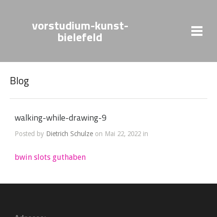
vorstudium-kunst-
bielefeld
Blog
walking-while-drawing-9
Posted by
Dietrich Schulze
on Mai 22, 2022 in
bwin slots guthaben