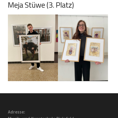
Meja Stüwe (3. Platz)
Adresse: