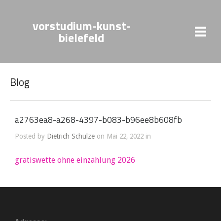
vorstudium-kunst-
bielefeld
Blog
a2763ea8-a268-4397-b083-b96ee8b608fb
Posted by
Dietrich Schulze
on Mai 22, 2022 in
gratiswette ohne einzahlung 2026