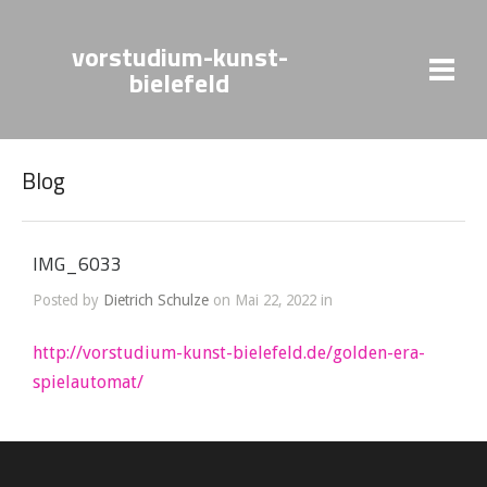
vorstudium-kunst-
bielefeld
Blog
IMG_6033
Posted by
Dietrich Schulze
on Mai 22, 2022 in
http://vorstudium-kunst-bielefeld.de/golden-era-
spielautomat/