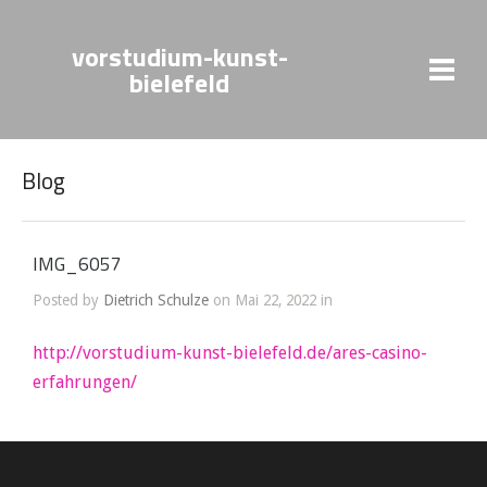
vorstudium-kunst-
bielefeld
Blog
IMG_6057
Posted by
Dietrich Schulze
on Mai 22, 2022 in
http://vorstudium-kunst-bielefeld.de/ares-casino-
erfahrungen/