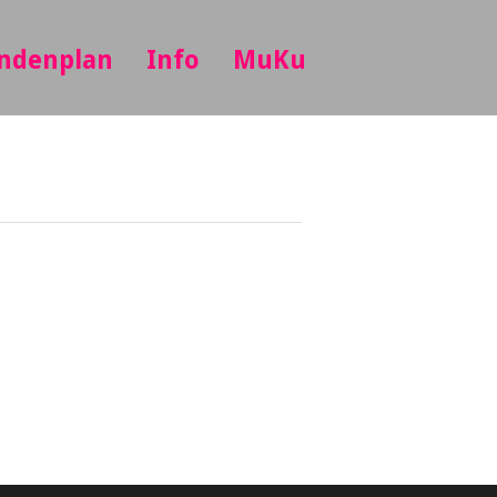
ndenplan
Info
MuKu