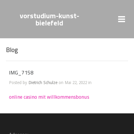
vorstudium-kunst-
bielefeld
Blog
IMG_7158
Posted by
Dietrich Schulze
on Mai 22, 2022 in
online casino mit willkommensbonus